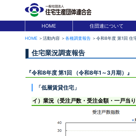
HOME
住団連について
HOME
活動内容
各種調査報告
令和8年度 第1回 
住宅業況調査報告
『令和8年度 第1回 （令和8年1～3月期）』
「低層賃貸住宅」
イ）業況（受注戸数・受注金額・一戸当り