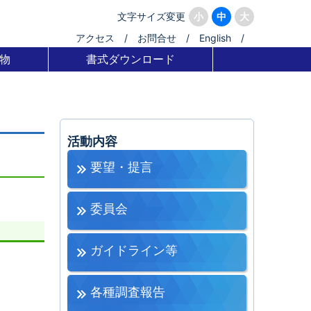
文字サイズ変更
小
中
大
アクセス
/
お問合せ
/
English
/
物
書式ダウンロード
活動内容
要望・提言
委員会
ガイドライン等
各種調査報告